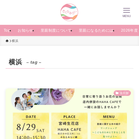
MENU
Top
お知らせ
里親制度について
里親になるためには
2026年
横浜
横浜
– tag –
未分類